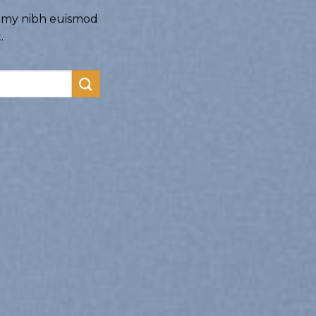
ummy nibh euismod
.