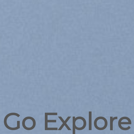
Go Explore